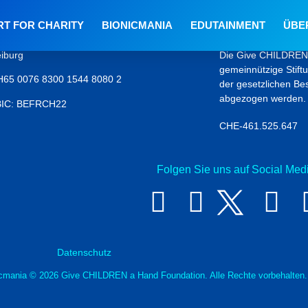
RT FOR CHARITY
BIONICMANIA
EDUTAINMENT
ÜBE
erbindung
Steuer-Informati
eiburg
Die Give CHILDREN 
gemeinnützige Stif
H65 0076 8300 1544 8080 2
der gesetzlichen B
abgezogen werden.
BIC: BEFRCH22
CHE-461.525.647
Folgen Sie uns auf Social Medi
Datenschutz
mania © 2026 Give CHILDREN a Hand Foundation. Alle Rechte vorbehalten.