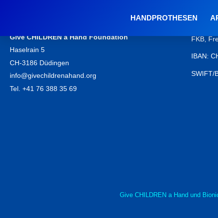
HANDPROTHESEN
A
Kontakt
Kontov
Give CHILDREN a Hand Foundation
FKB, Fr
Haselrain 5
IBAN: C
CH-3186 Düdingen
SWIFT/
info@givechildrenahand.org
Tel. +41 76 388 35 69
Give CHILDREN a Hand und Bionic